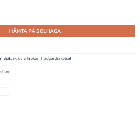
HÄMTA PÅ SOLHAGA
r
,
Spik, skruv & krokar
,
Trädgårdsskötsel
x4 cm