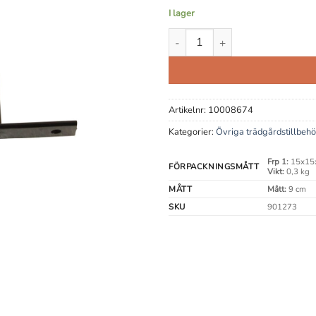
I lager
Distanskrok Avstånd mängd
Artikelnr:
10008674
Kategorier:
Övriga trädgårdstillbehö
Frp 1:
15x15
FÖRPACKNINGSMÅTT
Vikt:
0,3 kg
MÅTT
Mått:
9 cm
SKU
901273