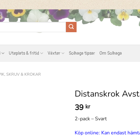
l
Uteplats & fritid
Växter
Solhaga tipsar
Om Solhaga
PIK, SKRUV & KROKAR
Distanskrok Avs
39
kr
2-pack – Svart
Köp online: Kan endast hämta