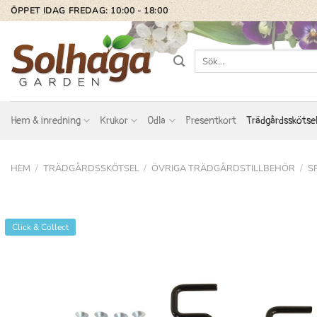
Skip
ÖPPET IDAG FREDAG: 10:00 - 18:00
to
content
Sök
efter:
Hem & inredning
Krukor
Odla
Presentkort
Trädgårdsskötse
HEM
/
TRÄDGÅRDSSKÖTSEL
/
ÖVRIGA TRÄDGÅRDSTILLBEHÖR
/
S
Click & Collect