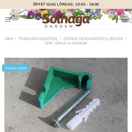
Skip
ÖPPET IDAG LÖRDAG: 10:00 - 16:00
to
content
HEM
/
TRÄDGÅRDSSKÖTSEL
/
ÖVRIGA TRÄDGÅRDSTILLBEHÖR
/
SPIK, SKRUV & KROKAR
Endast i butik