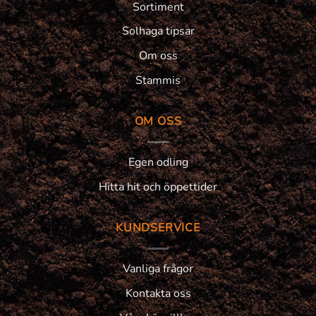
Sortiment
Solhaga tipsar
Om oss
Stammis
OM OSS
Egen odling
Hitta hit och öppettider
KUNDSERVICE
Vanliga frågor
Kontakta oss