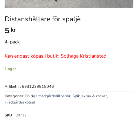
Distanshållare för spaljè
5
kr
4-pack
Kan endast köpas i butik: Solhaga Kristianstad
I lager
Artikelnr:
6931239915046
Kategorier:
Övriga trädgårdstillbehör
,
Spik, skruv & krokar
,
Trädgårdsskötsel
SKU
20712