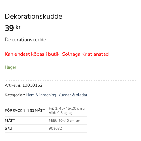
Dekorationskudde
39
kr
Dekorationskudde
Kan endast köpas i butik: Solhaga Kristianstad
I lager
Artikelnr:
10010152
Kategorier:
Hem & inredning
,
Kuddar & plädar
Frp 1:
45x45x20 cm cm
FÖRPACKNINGSMÅTT
Vikt:
0,5 kg kg
MÅTT
Mått:
40x40 cm cm
SKU
902682