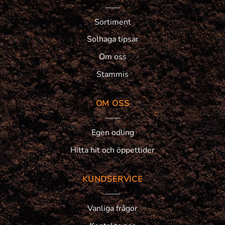
Sortiment
Solhaga tipsar
Om oss
Stammis
OM OSS
Egen odling
Hitta hit och öppettider
KUNDSERVICE
Vanliga frågor