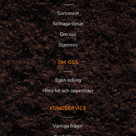
Sortiment
Solhaga tipsar
Om oss
Stammis
OM OSS
Egen odling
Hitta hit och öppettider
KUNDSERVICE
Vanliga frågor