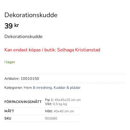
Dekorationskudde
39
kr
Dekorationskudde
Kan endast köpas i butik: Solhaga Kristianstad
I lager
Artikelnr:
10010150
Kategorier:
Hem & inredning
,
Kuddar & plädar
Frp 1:
45x45x20 cm cm
FÖRPACKNINGSMÅTT
Vikt:
0,5 kg kg
MÅTT
Mått:
40x40 cm cm
SKU
902680