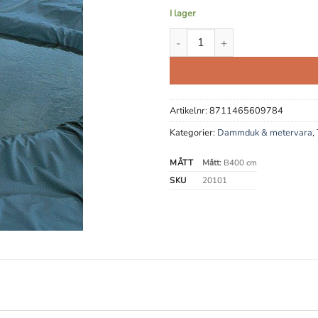
I lager
Dammduk PVC mängd
Artikelnr:
8711465609784
Kategorier:
Dammduk & metervara
,
MÅTT
Mått:
B400 cm
SKU
20101