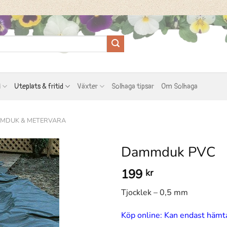
l
Uteplats & fritid
Växter
Solhaga tipsar
Om Solhaga
MDUK & METERVARA
Dammduk PVC
199
kr
Tjocklek – 0,5 mm
Köp online: Kan endast hämta