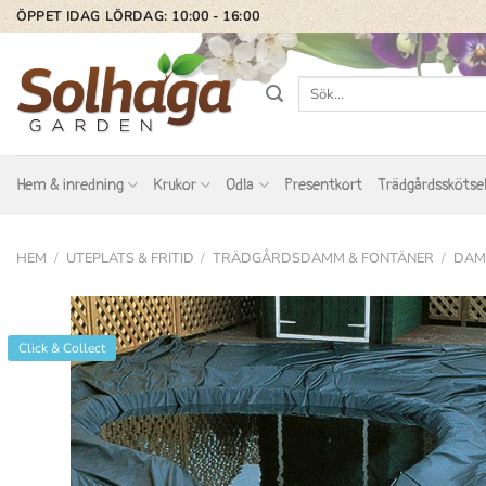
Skip
ÖPPET IDAG LÖRDAG: 10:00 - 16:00
to
content
Sök
efter:
Hem & inredning
Krukor
Odla
Presentkort
Trädgårdsskötse
HEM
/
UTEPLATS & FRITID
/
TRÄDGÅRDSDAMM & FONTÄNER
/
DAM
Click & Collect