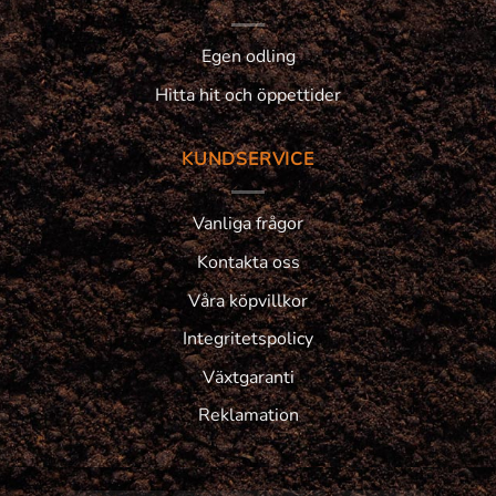
Egen odling
Hitta hit och öppettider
KUNDSERVICE
Vanliga frågor
Kontakta oss
Våra köpvillkor
Integritetspolicy
Växtgaranti
Reklamation