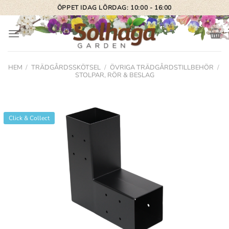
Skip
ÖPPET IDAG LÖRDAG: 10:00 - 16:00
to
content
HEM
/
TRÄDGÅRDSSKÖTSEL
/
ÖVRIGA TRÄDGÅRDSTILLBEHÖR
/
STOLPAR, RÖR & BESLAG
Click & Collect