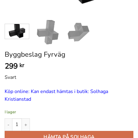
Byggbeslag Fyrväg
299
kr
Svart
Köp online: Kan endast hämtas i butik: Solhaga
Kristianstad
I lager
Byggbeslag Fyrväg mängd
HÄMTA PÅ SOLHAGA