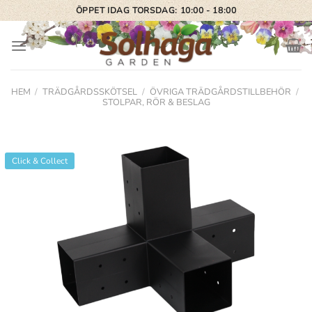
Skip
ÖPPET IDAG TORSDAG: 10:00 - 18:00
to
content
HEM
/
TRÄDGÅRDSSKÖTSEL
/
ÖVRIGA TRÄDGÅRDSTILLBEHÖR
/
STOLPAR, RÖR & BESLAG
Click & Collect