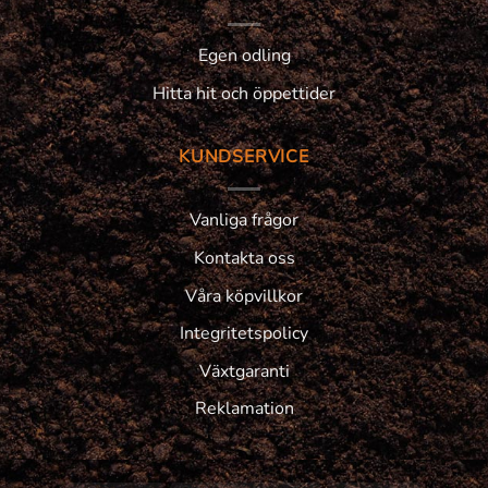
Egen odling
Hitta hit och öppettider
KUNDSERVICE
Vanliga frågor
Kontakta oss
Våra köpvillkor
Integritetspolicy
Växtgaranti
Reklamation