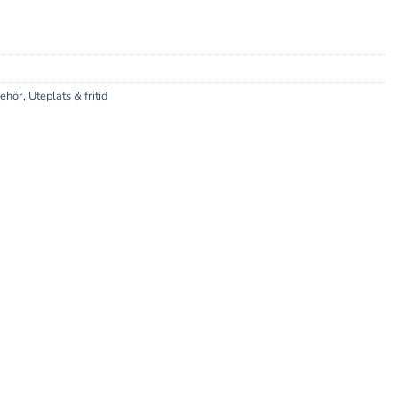
behör
,
Uteplats & fritid