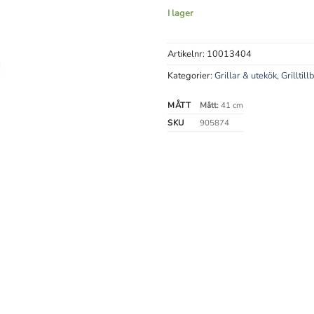
I lager
Artikelnr:
10013404
Kategorier:
Grillar & utekök
,
Grilltill
MÅTT
Mått:
41 cm
SKU
905874