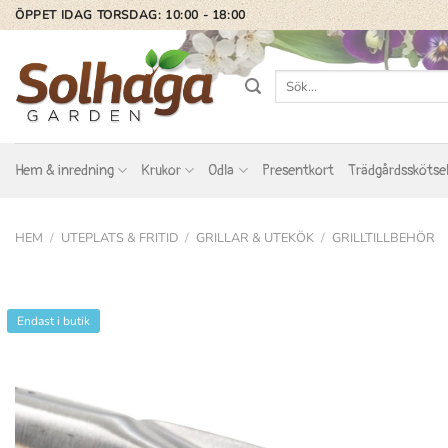
Skip
ÖPPET IDAG TORSDAG: 10:00 - 18:00
to
content
Sök
efter:
Hem & inredning
Krukor
Odla
Presentkort
Trädgårdsskötse
HEM
/
UTEPLATS & FRITID
/
GRILLAR & UTEKÖK
/
GRILLTILLBEHÖR
Endast i butik