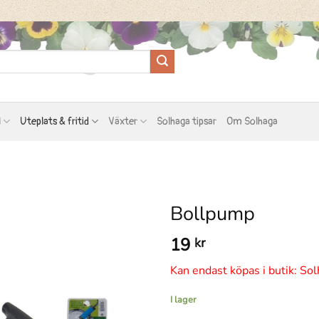
l
Uteplats & fritid
Växter
Solhaga tipsar
Om Solhaga
Bollpump
19
kr
Kan endast köpas i butik: Sol
I lager