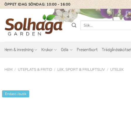
Skip
ÖPPET IDAG SÖNDAG: 10:00 - 16:00
to
content
Sök
efter:
Hem & inredning
Krukor
Odla
Presentkort
Trädgårdsskötse
HEM
/
UTEPLATS & FRITID
/
LEK, SPORT & FRILUFTSLIV
/
UTELEK
Endast i butik