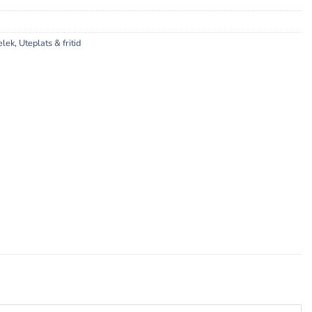
elek
,
Uteplats & fritid