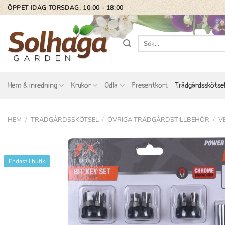
Skip
ÖPPET IDAG TORSDAG: 10:00 - 18:00
to
content
Sök
efter:
Hem & inredning
Krukor
Odla
Presentkort
Trädgårdsskötse
HEM
/
TRÄDGÅRDSSKÖTSEL
/
ÖVRIGA TRÄDGÅRDSTILLBEHÖR
/
V
Endast i butik