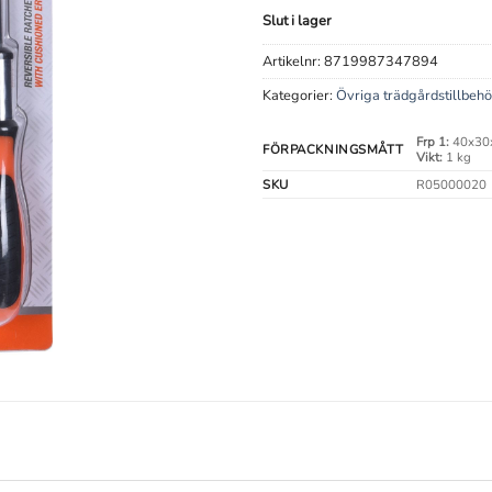
Slut i lager
Artikelnr:
8719987347894
Kategorier:
Övriga trädgårdstillbehö
Frp 1:
40x30
FÖRPACKNINGSMÅTT
Vikt:
1 kg
SKU
R05000020