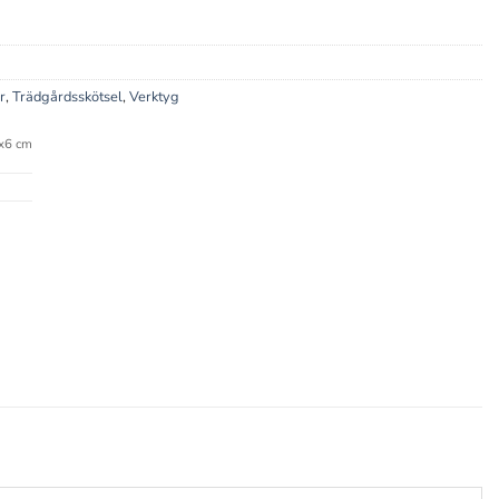
r
,
Trädgårdsskötsel
,
Verktyg
x6 cm