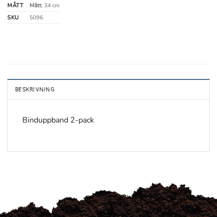
MÅTT
Mått:
34 cm
SKU
5096
BESKRIVNING
Binduppband 2-pack