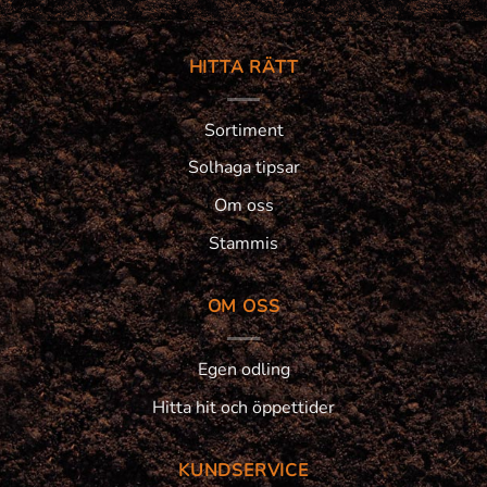
HITTA RÄTT
Sortiment
Solhaga tipsar
Om oss
Stammis
OM OSS
Egen odling
Hitta hit och öppettider
KUNDSERVICE