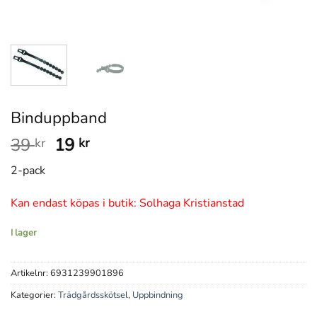
Binduppband
Det
Det
39
19
kr
kr
ursprungliga
nuvarande
2-pack
priset
priset
var:
är:
Kan endast köpas i butik: Solhaga Kristianstad
39 kr.
19 kr.
I lager
Artikelnr:
6931239901896
Kategorier:
Trädgårdsskötsel
,
Uppbindning