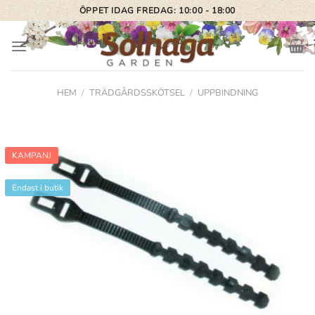
Skip
ÖPPET IDAG FREDAG: 10:00 - 18:00
to
content
HEM
/
TRÄDGÅRDSSKÖTSEL
/
UPPBINDNING
KAMPANJ
Endast i butik