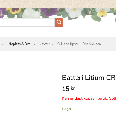
l
Uteplats & fritid
Växter
Solhaga tipsar
Om Solhaga
Batteri Litium C
15
kr
Kan endast köpas i butik: Sol
I lager