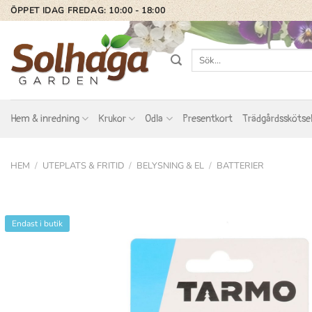
Skip
ÖPPET IDAG FREDAG: 10:00 - 18:00
to
content
Sök
efter:
Hem & inredning
Krukor
Odla
Presentkort
Trädgårdsskötse
HEM
/
UTEPLATS & FRITID
/
BELYSNING & EL
/
BATTERIER
Endast i butik