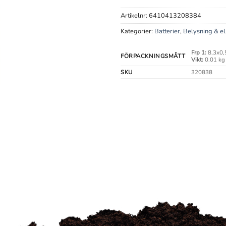
Artikelnr:
6410413208384
Kategorier:
Batterier
,
Belysning & el
Frp 1:
8,3x0,
FÖRPACKNINGSMÅTT
Vikt:
0.01 kg
SKU
320838