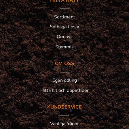
HITTA RÄTT
Sortiment
Solhaga tipsar
Om oss
Stammis
OM OSS
Egen odling
Hitta hit och öppettider
KUNDSERVICE
Vanliga frågor