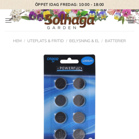
Skip
ÖPPET IDAG FREDAG: 10:00 - 18:00
to
content
HEM
/
UTEPLATS & FRITID
/
BELYSNING & EL
/
BATTERIER