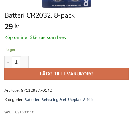
Batteri CR2032, 8-pack
29
kr
Köp online: Skickas som brev.
I lager
Batteri CR2032, 8-pack mängd
LÄGG TILL I VARUKORG
Artikelnr:
8711295770142
Kategorier:
Batterier
,
Belysning & el
,
Uteplats & fritid
SKU
C31000110