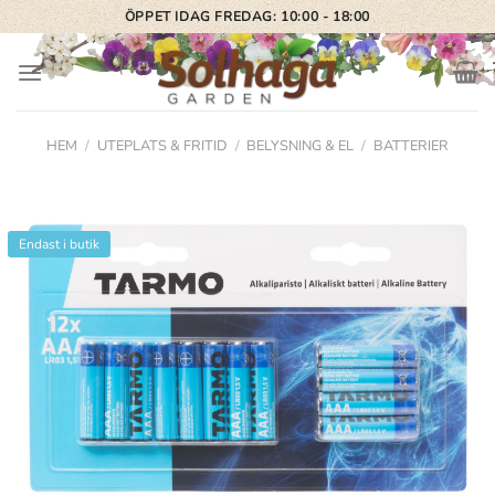
Skip
ÖPPET IDAG FREDAG: 10:00 - 18:00
to
content
HEM
/
UTEPLATS & FRITID
/
BELYSNING & EL
/
BATTERIER
Endast i butik