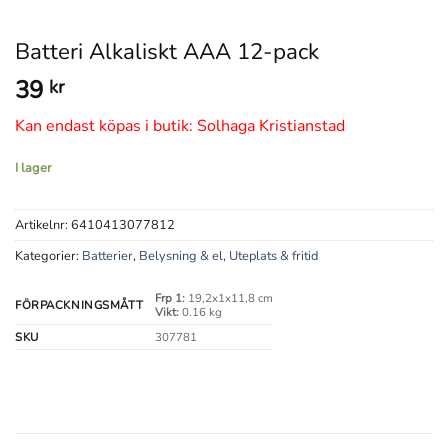
Batteri Alkaliskt AAA 12-pack
39
kr
Kan endast köpas i butik: Solhaga Kristianstad
I lager
Artikelnr:
6410413077812
Kategorier:
Batterier
,
Belysning & el
,
Uteplats & fritid
Frp 1:
19,2x1x11,8 cm
FÖRPACKNINGSMÅTT
Vikt:
0.16 kg
SKU
307781