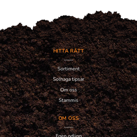
HITTA RÄTT
Sortiment
Solhaga tipsar
Om oss
Stammis
OM OSS
Egen odling