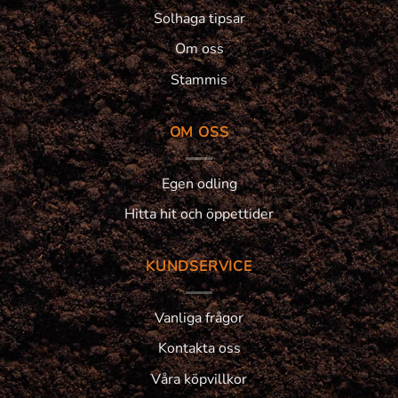
Solhaga tipsar
Om oss
Stammis
OM OSS
Egen odling
Hitta hit och öppettider
KUNDSERVICE
Vanliga frågor
Kontakta oss
Våra köpvillkor