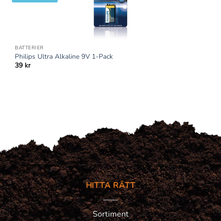
BATTERIER
Philips Ultra Alkaline 9V 1-Pack
39
kr
HITTA RÄTT
Sortiment