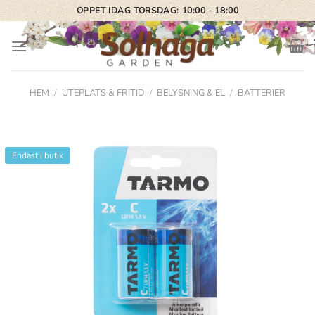
Skip
ÖPPET IDAG TORSDAG: 10:00 - 18:00
to
content
HEM
/
UTEPLATS & FRITID
/
BELYSNING & EL
/
BATTERIER
Endast i butik