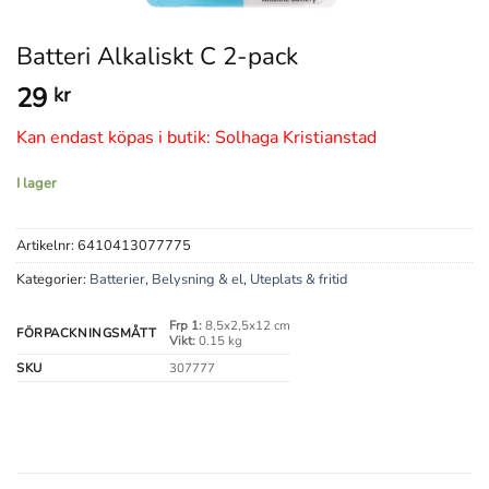
Batteri Alkaliskt C 2-pack
29
kr
Kan endast köpas i butik: Solhaga Kristianstad
I lager
Artikelnr:
6410413077775
Kategorier:
Batterier
,
Belysning & el
,
Uteplats & fritid
Frp 1:
8,5x2,5x12 cm
FÖRPACKNINGSMÅTT
Vikt:
0.15 kg
SKU
307777