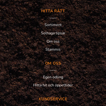
HITTA RÄTT
Sortiment
Solhaga tipsar
Om oss
Stammis
OM OSS
Egen odling
Hitta hit och öppettider
KUNDSERVICE