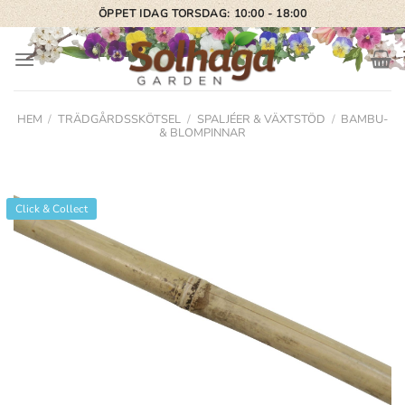
Skip
ÖPPET IDAG TORSDAG: 10:00 - 18:00
to
content
HEM
/
TRÄDGÅRDSSKÖTSEL
/
SPALJÉER & VÄXTSTÖD
/
BAMBU-
& BLOMPINNAR
Click & Collect