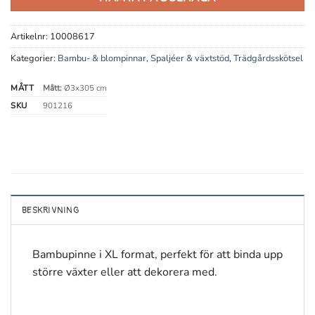
Artikelnr:
10008617
Kategorier:
Bambu- & blompinnar
,
Spaljéer & växtstöd
,
Trädgårdsskötsel
MÅTT
Mått:
Ø3x305 cm
SKU
901216
BESKRIVNING
Bambupinne i XL format, perfekt för att binda upp
större växter eller att dekorera med.