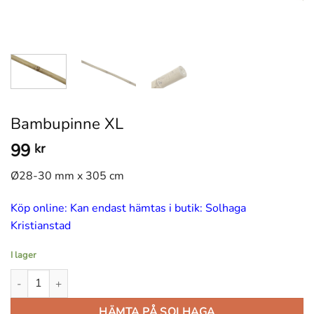
Bambupinne XL
99
kr
Ø28-30 mm x 305 cm
Köp online: Kan endast hämtas i butik: Solhaga
Kristianstad
I lager
Bambupinne XL mängd
HÄMTA PÅ SOLHAGA