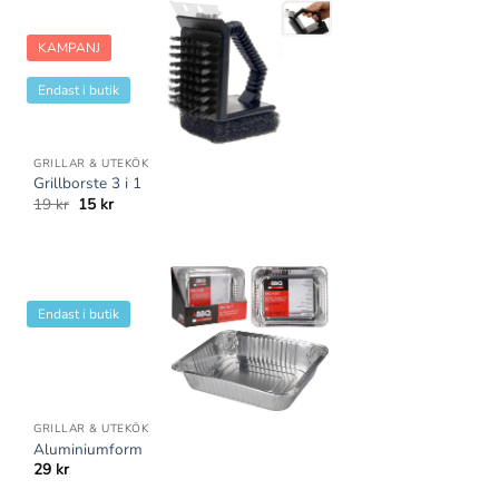
KAMPANJ
Endast i butik
GRILLAR & UTEKÖK
Grillborste 3 i 1
Det
Det
19
kr
15
kr
ursprungliga
nuvarande
priset
priset
var:
är:
19 kr.
15 kr.
Endast i butik
GRILLAR & UTEKÖK
Aluminiumform
29
kr