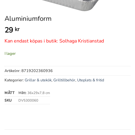
Aluminiumform
29
kr
Kan endast köpas i butik: Solhaga Kristianstad
I lager
Artikelnr:
8719202360936
Kategorier:
Grillar & utekök
,
Grilltillbehör
,
Uteplats & fritid
MÅTT
Mått:
36x29x7,8 cm
SKU
DV5300060