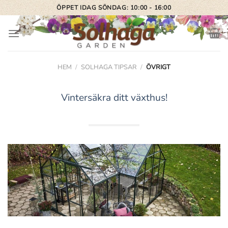
Skip
ÖPPET IDAG SÖNDAG: 10:00 - 16:00
to
content
HEM
/
SOLHAGA TIPSAR
/
ÖVRIGT
Vintersäkra ditt växthus!