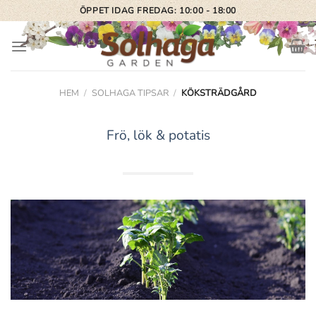
Skip
ÖPPET IDAG FREDAG: 10:00 - 18:00
to
content
HEM
/
SOLHAGA TIPSAR
/
KÖKSTRÄDGÅRD
Frö, lök & potatis