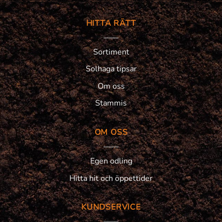
HITTA RÄTT
Sortiment
Solhaga tipsar
Om oss
Stammis
OM OSS
Egen odling
Hitta hit och öppettider
KUNDSERVICE