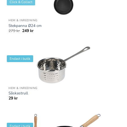
Click & Collect
HEM & INREDNING
Stekpanna Ø24 cm
Det
Det
279
kr
249
kr
ursprungliga
nuvarande
priset
priset
var:
är:
279 kr.
249 kr.
Endast i butik
HEM & INREDNING
Såskastrull
29
kr
Endast i butik