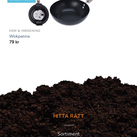
HEM & INREDNING
Wokpanna
79
kr
HITTA RÄTT
Sortiment