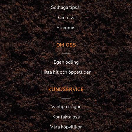
Solhaga tipsar
Om oss
Stammis
OM OSS
Egen odling
Hitta hit och öppettider
KUNDSERVICE
Vanliga frågor
Kontakta oss
Våra köpvillkor