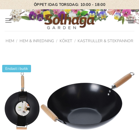
Skip
ÖPPET IDAG TORSDAG: 10:00 - 18:00
to
content
HEM
/
HEM & INREDNING
/
KÖKET
/
KASTRULLER & STEKPANNOR
Endast i butik