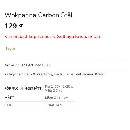
Wokpanna Carbon Stål
129
kr
Kan endast köpas i butik: Solhaga Kristianstad
I lager
Artikelnr:
8719202941173
Kategorier:
Hem & inredning
,
Kastruller & Stekpannor
,
Köket
Frp 1:
65x40x25 cm
FÖRPACKNINGSMÅTT
Vikt:
2,0 kg
MÅTT
Mått:
Ø34,5 cm
SKU
170481470