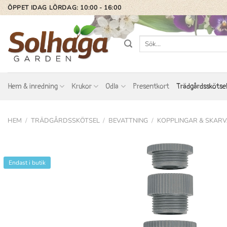
Skip
ÖPPET IDAG LÖRDAG: 10:00 - 16:00
to
content
Sök
efter:
Hem & inredning
Krukor
Odla
Presentkort
Trädgårdsskötse
HEM
/
TRÄDGÅRDSSKÖTSEL
/
BEVATTNING
/
KOPPLINGAR & SKAR
Endast i butik