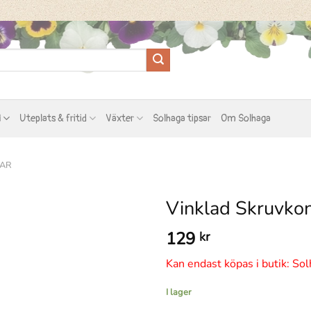
l
Uteplats & fritid
Växter
Solhaga tipsar
Om Solhaga
VAR
Vinklad Skruvkon
129
kr
Kan endast köpas i butik: Sol
I lager