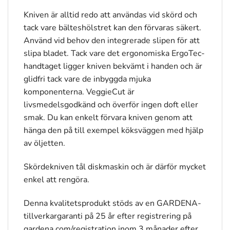
Kniven är alltid redo att användas vid skörd och
tack vare bälteshölstret kan den förvaras säkert.
Använd vid behov den integrerade slipen för att
slipa bladet. Tack vare det ergonomiska ErgoTec-
handtaget ligger kniven bekvämt i handen och är
glidfri tack vare de inbyggda mjuka
komponenterna. VeggieCut är
livsmedelsgodkänd och överför ingen doft eller
smak. Du kan enkelt förvara kniven genom att
hänga den på till exempel köksväggen med hjälp
av öljetten.
Skördekniven tål diskmaskin och är därför mycket
enkel att rengöra.
Denna kvalitetsprodukt stöds av en GARDENA-
tillverkargaranti på 25 år efter registrering på
gardena.com/registration inom 3 månader efter