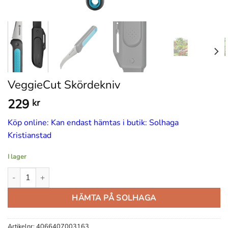
VeggieCut Skördekniv
229
kr
Köp online: Kan endast hämtas i butik: Solhaga
Kristianstad
I lager
VeggieCut Skördekniv mängd
HÄMTA PÅ SOLHAGA
Artikelnr:
4066407003163