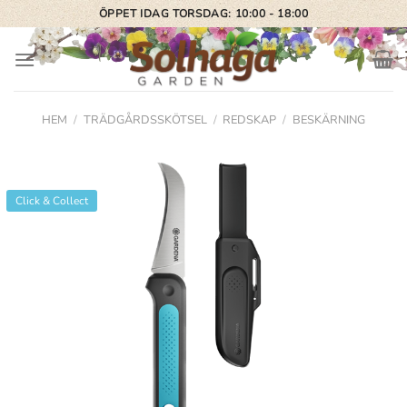
Skip
ÖPPET IDAG TORSDAG: 10:00 - 18:00
to
content
HEM
/
TRÄDGÅRDSSKÖTSEL
/
REDSKAP
/
BESKÄRNING
Click & Collect