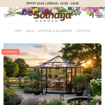
Skip
ÖPPET IDAG LÖRDAG: 10:00 - 16:00
to
content
HEM
/
ODLA
/
VÄXTHUS & TILLBEHÖR
/
VÄXTHUS
KAMPANJ