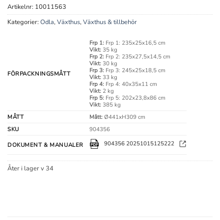
Artikelnr:
10011563
Kategorier:
Odla
,
Växthus
,
Växthus & tillbehör
Frp 1:
Frp 1: 235x25x16,5 cm
Vikt:
35 kg
Frp 2:
Frp 2: 235x27,5x14,5 cm
Vikt:
30 kg
Frp 3:
Frp 3: 245x25x18,5 cm
FÖRPACKNINGSMÅTT
Vikt:
33 kg
Frp 4:
Frp 4: 40x35x11 cm
Vikt:
2 kg
Frp 5:
Frp 5: 202x23,8x86 cm
Vikt:
385 kg
MÅTT
Mått:
Ø441xH309 cm
SKU
904356
904356 20251015125222
DOKUMENT & MANUALER
Åter i lager v 34