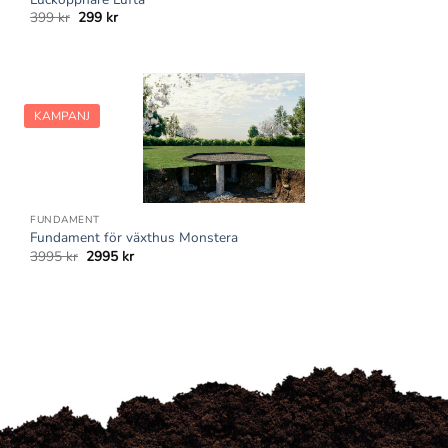
Det
Det
399
kr
299
kr
ursprungliga
nuvarande
priset
priset
var:
är:
399 kr.
299 kr.
KAMPANJ
FUNDAMENT
Fundament för växthus Monstera
Det
Det
3995
kr
2995
kr
ursprungliga
nuvarande
priset
priset
var:
är:
3995 kr.
2995 kr.