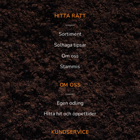
HITTA RÄTT
Sortiment
Solhaga tipsar
Om oss
Stammis
OM OSS
Egen odling
Hitta hit och öppettider
KUNDSERVICE