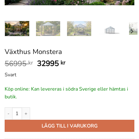
Växthus Monstera
Det
Det
56995
32995
kr
kr
ursprungliga
nuvarande
Svart
priset
priset
var:
är:
Köp online: Kan levereras i södra Sverige eller hämtas i
56995 kr.
32995 kr.
butik.
Växthus Monstera mängd
LÄGG TILL I VARUKORG