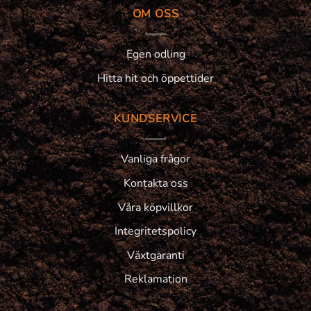
OM OSS
Egen odling
Hitta hit och öppettider
KUNDSERVICE
Vanliga frågor
Kontakta oss
Våra köpvillkor
Integritetspolicy
Växtgaranti
Reklamation