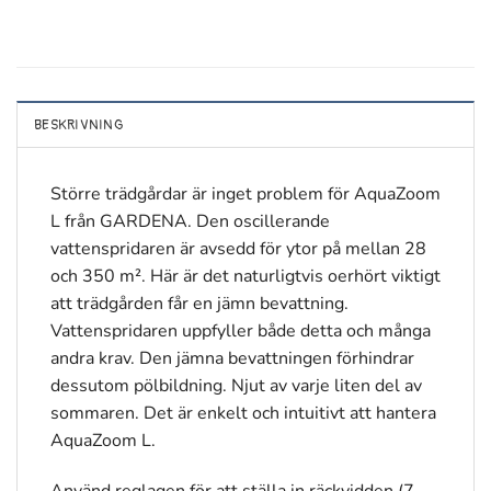
BESKRIVNING
Större trädgårdar är inget problem för AquaZoom
L från GARDENA. Den oscillerande
vattenspridaren är avsedd för ytor på mellan 28
och 350 m². Här är det naturligtvis oerhört viktigt
att trädgården får en jämn bevattning.
Vattenspridaren uppfyller både detta och många
andra krav. Den jämna bevattningen förhindrar
dessutom pölbildning. Njut av varje liten del av
sommaren. Det är enkelt och intuitivt att hantera
AquaZoom L.
Använd reglagen för att ställa in räckvidden (7–