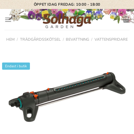
Skip
ÖPPET IDAG FREDAG: 10:00 - 18:00
to
content
HEM
/
TRÄDGÅRDSSKÖTSEL
/
BEVATTNING
/
VATTENSPRIDARE
Endast i butik