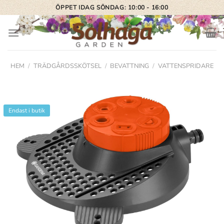
Skip
ÖPPET IDAG SÖNDAG: 10:00 - 16:00
to
content
HEM
/
TRÄDGÅRDSSKÖTSEL
/
BEVATTNING
/
VATTENSPRIDARE
Endast i butik