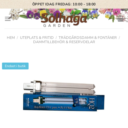
Skip
ÖPPET IDAG FREDAG: 10:00 - 18:00
to
content
HEM
/
UTEPLATS & FRITID
/
TRÄDGÅRDSDAMM & FONTÄNER
/
DAMMTILLBEHÖR & RESERVDELAR
Endast i butik