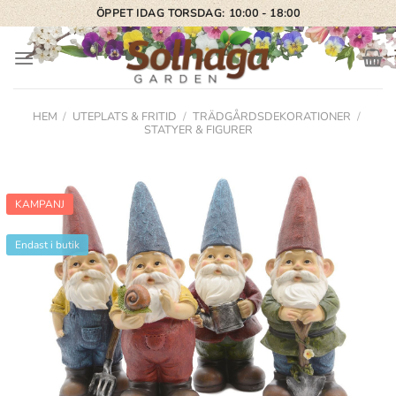
Skip
ÖPPET IDAG TORSDAG: 10:00 - 18:00
to
content
HEM
/
UTEPLATS & FRITID
/
TRÄDGÅRDSDEKORATIONER
/
STATYER & FIGURER
KAMPANJ
Endast i butik