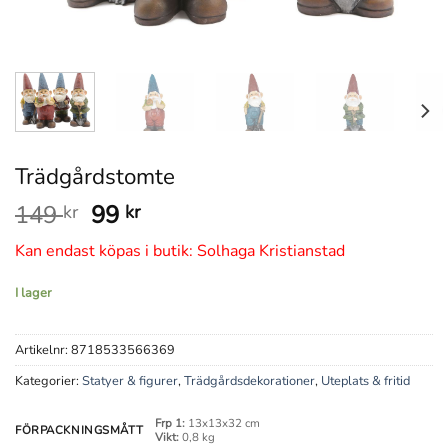
Trädgårdstomte
Det
Det
149
99
kr
kr
ursprungliga
nuvarande
Kan endast köpas i butik: Solhaga Kristianstad
priset
priset
var:
är:
I lager
149 kr.
99 kr.
Artikelnr:
8718533566369
Kategorier:
Statyer & figurer
,
Trädgårdsdekorationer
,
Uteplats & fritid
Frp 1:
13x13x32 cm
FÖRPACKNINGSMÅTT
Vikt:
0,8 kg