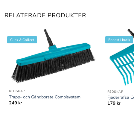
RELATERADE PRODUKTER
Click & Collect
Endast i butik
+
+
REDSKAP
REDSKAP
Trapp- och Gångborste Combisystem
Fjäderräfsa 
249
kr
179
kr