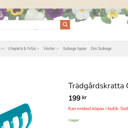
l
Uteplats & fritid
Växter
Solhaga tipsar
Om Solhaga
Trädgårdskratta
199
kr
Kan endast köpas i butik: Sol
I lager