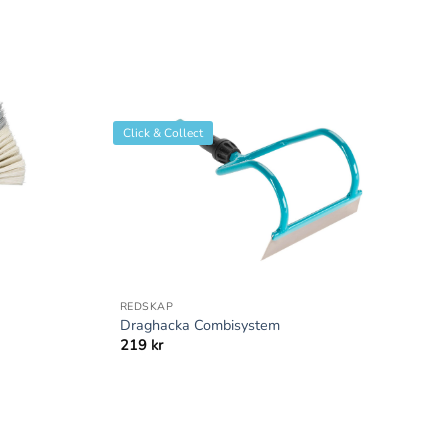
Click & Collect
+
REDSKAP
Draghacka Combisystem
219
kr