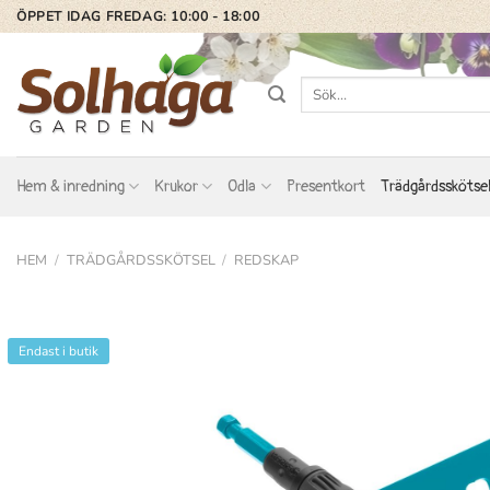
Skip
ÖPPET IDAG FREDAG: 10:00 - 18:00
to
content
Sök
efter:
Hem & inredning
Krukor
Odla
Presentkort
Trädgårdsskötse
HEM
/
TRÄDGÅRDSSKÖTSEL
/
REDSKAP
Endast i butik