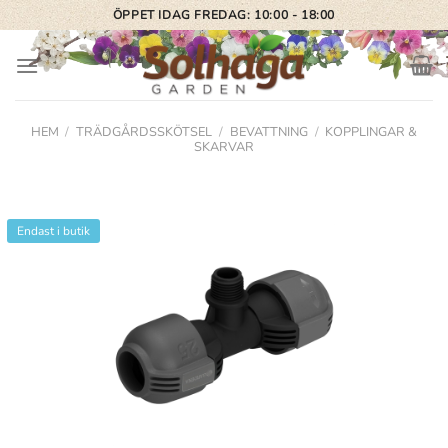
Skip
ÖPPET IDAG FREDAG: 10:00 - 18:00
to
content
HEM
/
TRÄDGÅRDSSKÖTSEL
/
BEVATTNING
/
KOPPLINGAR &
SKARVAR
Endast i butik