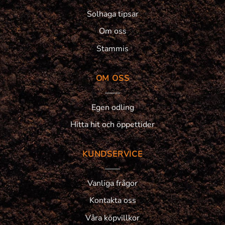
Solhaga tipsar
Om oss
Stammis
OM OSS
Egen odling
Hitta hit och öppettider
KUNDSERVICE
Vanliga frågor
Kontakta oss
Våra köpvillkor