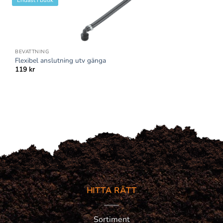
Endast i butik
BEVATTNING
Flexibel anslutning utv gänga
119
kr
HITTA RÄTT
Sortiment