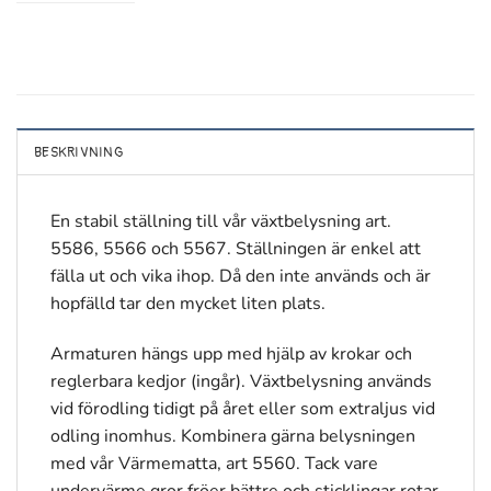
BESKRIVNING
En stabil ställning till vår växtbelysning art.
5586, 5566 och 5567. Ställningen är enkel att
fälla ut och vika ihop. Då den inte används och är
hopfälld tar den mycket liten plats.
Armaturen hängs upp med hjälp av krokar och
reglerbara kedjor (ingår). Växtbelysning används
vid förodling tidigt på året eller som extraljus vid
odling inomhus. Kombinera gärna belysningen
med vår Värmematta, art 5560. Tack vare
undervärme gror fröer bättre och sticklingar rotar