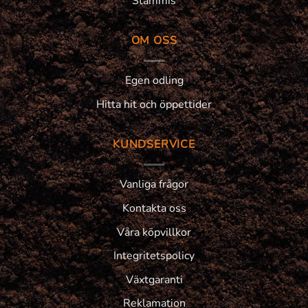
Stammis
OM OSS
Egen odling
Hitta hit och öppettider
KUNDSERVICE
Vanliga frågor
Kontakta oss
Våra köpvillkor
Integritetspolicy
Växtgaranti
Reklamation