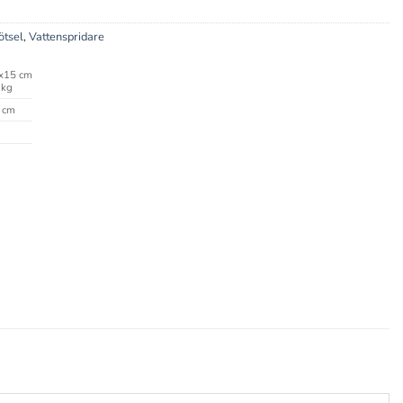
ötsel
,
Vattenspridare
x15 cm
 kg
 cm