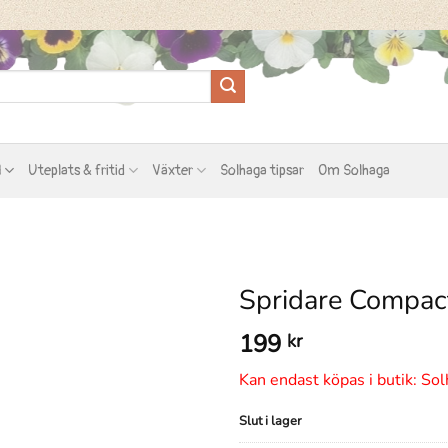
l
Uteplats & fritid
Växter
Solhaga tipsar
Om Solhaga
Spridare Compac
199
kr
Kan endast köpas i butik: Sol
Slut i lager