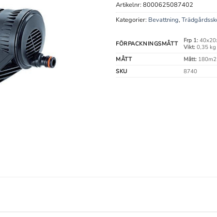
Artikelnr:
8000625087402
Kategorier:
Bevattning
,
Trädgårdssk
Frp 1:
40x20
FÖRPACKNINGSMÅTT
Vikt:
0,35 kg
MÅTT
Mått:
180m2
SKU
8740