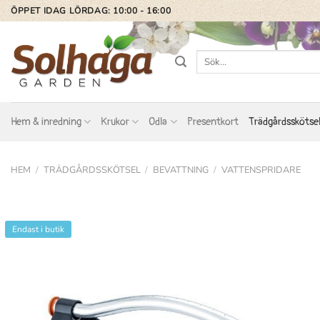
Skip
ÖPPET IDAG LÖRDAG: 10:00 - 16:00
to
content
Sök
efter:
Hem & inredning
Krukor
Odla
Presentkort
Trädgårdsskötse
HEM
/
TRÄDGÅRDSSKÖTSEL
/
BEVATTNING
/
VATTENSPRIDARE
Endast i butik