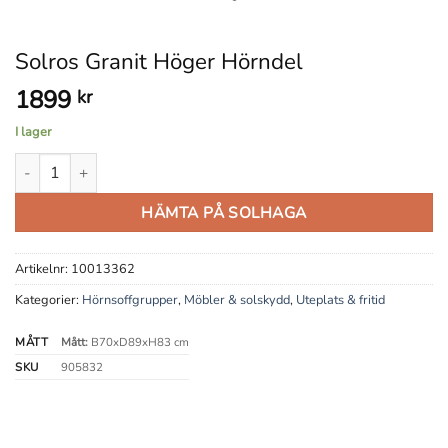
Solros Granit Höger Hörndel
1899
kr
I lager
Solros Granit Höger Hörndel mängd
HÄMTA PÅ SOLHAGA
Artikelnr:
10013362
Kategorier:
Hörnsoffgrupper
,
Möbler & solskydd
,
Uteplats & fritid
MÅTT
Mått:
B70xD89xH83 cm
SKU
905832