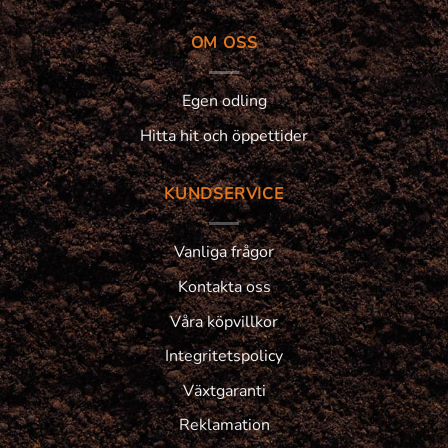
OM OSS
Egen odling
Hitta hit och öppettider
KUNDSERVICE
Vanliga frågor
Kontakta oss
Våra köpvillkor
Integritetspolicy
Växtgaranti
Reklamation