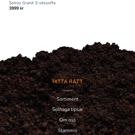
Solros Granit 3-sitssoffa
3999
kr
HITTA RÄTT
Sortiment
Solhaga tipsar
Om oss
Stammis