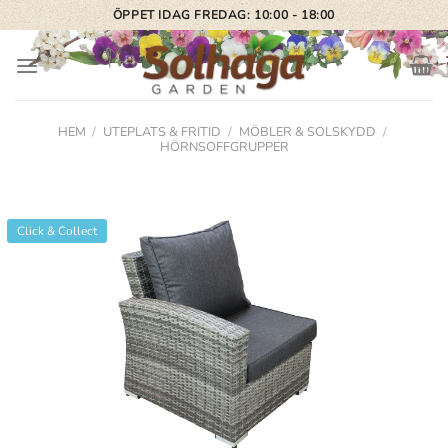
Skip
ÖPPET IDAG FREDAG: 10:00 - 18:00
to
content
HEM
/
UTEPLATS & FRITID
/
MÖBLER & SOLSKYDD
/
HÖRNSOFFGRUPPER
Click & Collect