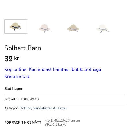
Solhatt Barn
39
kr
Köp online: Kan endast hämtas i butik: Solhaga
Kristianstad
Slut i lager
Artikelnr:
10009943
Kategori:
Tofflor, Sandaletter & Hattar
Frp 1:
40x20x20 cm cm
FÖRPACKNINGSMÅTT
Vikt:
0,1 kg kg