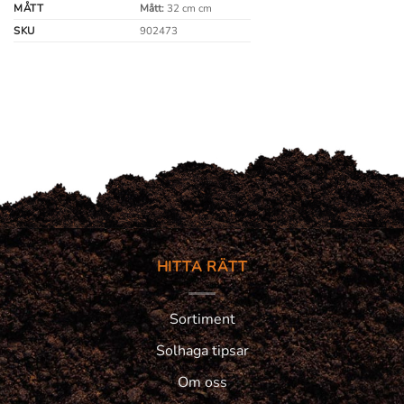
MÅTT
Mått:
32 cm cm
SKU
902473
HITTA RÄTT
Sortiment
Solhaga tipsar
Om oss