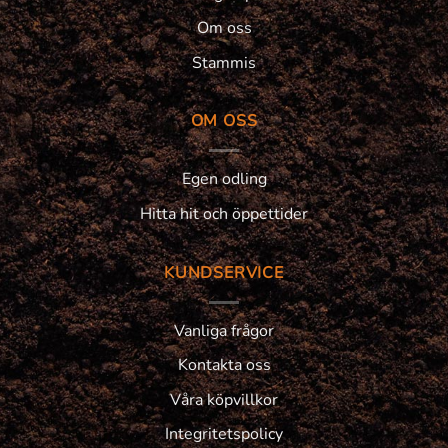
Om oss
Stammis
OM OSS
Egen odling
Hitta hit och öppettider
KUNDSERVICE
Vanliga frågor
Kontakta oss
Våra köpvillkor
Integritetspolicy