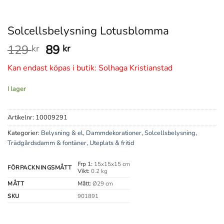
Solcellsbelysning Lotusblomma
Det
Det
129
89
kr
kr
ursprungliga
nuvarande
Kan endast köpas i butik: Solhaga Kristianstad
priset
priset
var:
är:
I lager
129 kr.
89 kr.
Artikelnr:
10009291
Kategorier:
Belysning & el
,
Dammdekorationer
,
Solcellsbelysning
,
Trädgårdsdamm & fontäner
,
Uteplats & fritid
Frp 1:
15x15x15 cm
FÖRPACKNINGSMÅTT
Vikt:
0.2 kg
MÅTT
Mått:
Ø29 cm
SKU
901891