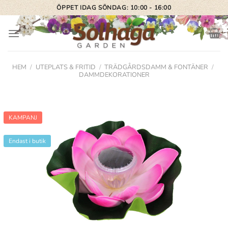
Skip
ÖPPET IDAG SÖNDAG: 10:00 - 16:00
to
content
HEM
/
UTEPLATS & FRITID
/
TRÄDGÅRDSDAMM & FONTÄNER
/
DAMMDEKORATIONER
KAMPANJ
Endast i butik