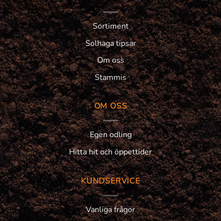
Sortiment
Solhaga tipsar
Om oss
Stammis
OM OSS
Egen odling
Hitta hit och öppettider
KUNDSERVICE
Vanliga frågor