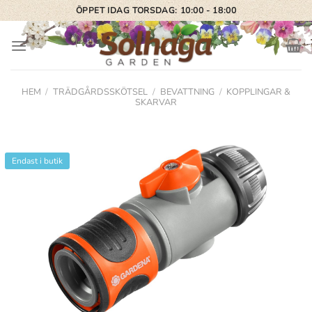
Skip
ÖPPET IDAG TORSDAG: 10:00 - 18:00
to
content
HEM
/
TRÄDGÅRDSSKÖTSEL
/
BEVATTNING
/
KOPPLINGAR &
SKARVAR
Endast i butik