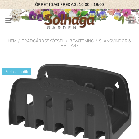
Skip
ÖPPET IDAG FREDAG: 10:00 - 18:00
to
content
HEM
/
TRÄDGÅRDSSKÖTSEL
/
BEVATTNING
/
SLANGVINDOR &
HÅLLARE
Endast i butik