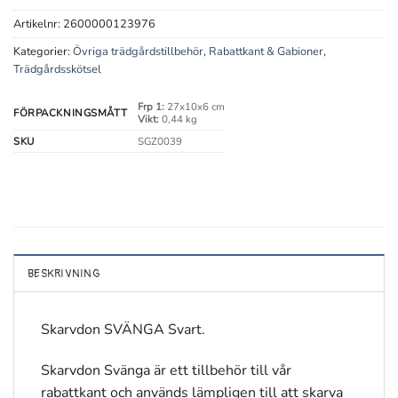
Artikelnr:
2600000123976
Kategorier:
Övriga trädgårdstillbehör
,
Rabattkant & Gabioner
,
Trädgårdsskötsel
Frp 1:
27x10x6 cm
FÖRPACKNINGSMÅTT
Vikt:
0,44 kg
SKU
SGZ0039
BESKRIVNING
Skarvdon SVÄNGA Svart.
Skarvdon Svänga är ett tillbehör till vår
rabattkant och används lämpligen till att skarva