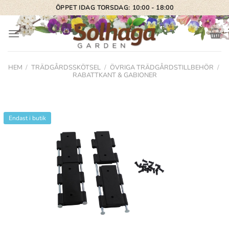
Skip
ÖPPET IDAG TORSDAG: 10:00 - 18:00
to
content
HEM
/
TRÄDGÅRDSSKÖTSEL
/
ÖVRIGA TRÄDGÅRDSTILLBEHÖR
/
RABATTKANT & GABIONER
Endast i butik