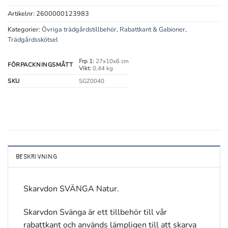
Artikelnr:
2600000123983
Kategorier:
Övriga trädgårdstillbehör
,
Rabattkant & Gabioner
,
Trädgårdsskötsel
Frp 1:
27x10x6 cm
FÖRPACKNINGSMÅTT
Vikt:
0,44 kg
SKU
SGZ0040
BESKRIVNING
Skarvdon SVÄNGA Natur.
Skarvdon Svänga är ett tillbehör till vår
rabattkant och används lämpligen till att skarva