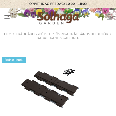
Skip
ÖPPET IDAG FREDAG: 10:00 - 18:00
to
content
HEM
/
TRÄDGÅRDSSKÖTSEL
/
ÖVRIGA TRÄDGÅRDSTILLBEHÖR
/
RABATTKANT & GABIONER
Endast i butik