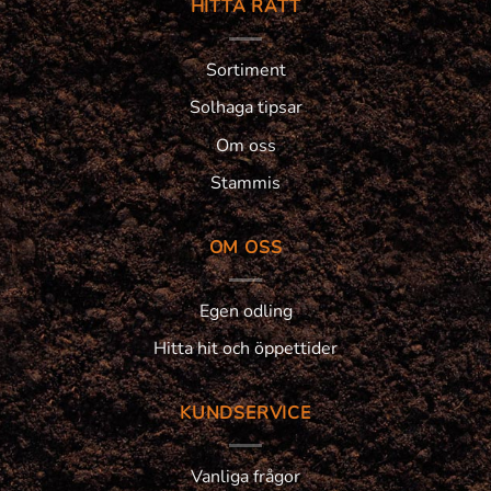
HITTA RÄTT
Sortiment
Solhaga tipsar
Om oss
Stammis
OM OSS
Egen odling
Hitta hit och öppettider
KUNDSERVICE
Vanliga frågor