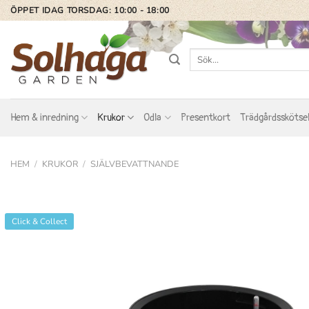
Skip
ÖPPET IDAG TORSDAG: 10:00 - 18:00
to
content
Sök
efter:
Hem & inredning
Krukor
Odla
Presentkort
Trädgårdsskötse
HEM
/
KRUKOR
/
SJÄLVBEVATTNANDE
Click & Collect