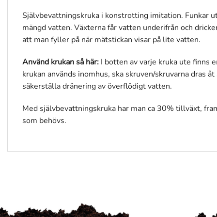
Självbevattningskruka i konstrotting imitation. Funkar 
mängd vatten. Växterna får vatten underifrån och dricke
att man fyller på när mätstickan visar på lite vatten.
Använd krukan så här:
I botten av varje kruka ute finns
krukan används inomhus, ska skruven/skruvarna dras åt s
säkerställa dränering av överflödigt vatten.
Med självbevattningskruka har man ca 30% tillväxt, fram
som behövs.