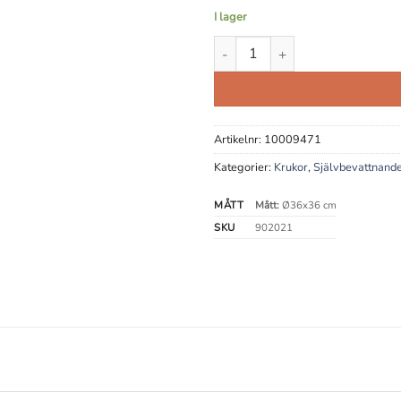
I lager
Självbevattningskruka Rund mä
Artikelnr:
10009471
Kategorier:
Krukor
,
Självbevattnand
MÅTT
Mått:
Ø36x36 cm
SKU
902021