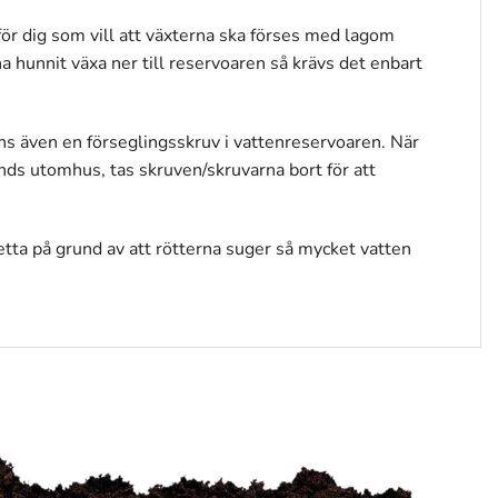
ör dig som vill att växterna ska förses med lagom
 hunnit växa ner till reservoaren så krävs det enbart
inns även en förseglingsskruv i vattenreservoaren. När
nds utomhus, tas skruven/skruvarna bort för att
etta på grund av att rötterna suger så mycket vatten