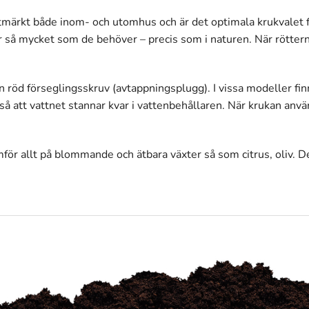
utmärkt både inom- och utomhus och är det optimala krukvalet f
r så mycket som de behöver – precis som i naturen. När rötterna
 en röd förseglingsskruv (avtappningsplugg). I vissa modeller f
å att vattnet stannar kvar i vattenbehållaren. När krukan anvä
för allt på blommande och ätbara växter så som citrus, oliv. D