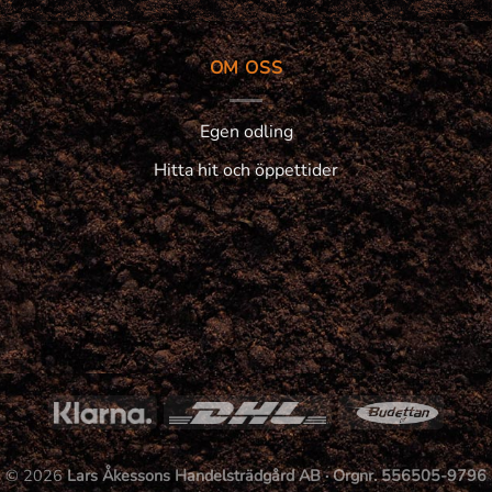
OM OSS
Egen odling
Hitta hit och öppettider
© 2026
Lars Åkessons Handelsträdgård AB · Orgnr. 556505-9796