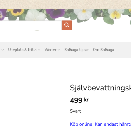
l
Uteplats & fritid
Växter
Solhaga tipsar
Om Solhaga
Självbevattning
499
kr
Svart
Köp online: Kan endast hämta