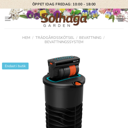
Skip
ÖPPET IDAG FREDAG: 10:00 - 18:00
to
content
HEM
/
TRÄDGÅRDSSKÖTSEL
/
BEVATTNING
/
BEVATTNINGSSYSTEM
Endast i butik