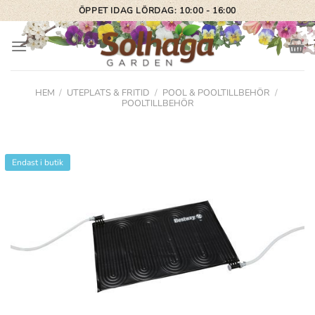
Skip
ÖPPET IDAG LÖRDAG: 10:00 - 16:00
to
content
HEM
/
UTEPLATS & FRITID
/
POOL & POOLTILLBEHÖR
/
POOLTILLBEHÖR
Endast i butik