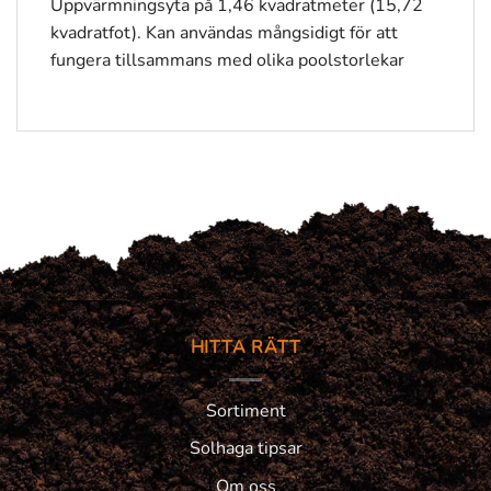
Uppvärmningsyta på 1,46 kvadratmeter (15,72
kvadratfot). Kan användas mångsidigt för att
fungera tillsammans med olika poolstorlekar
HITTA RÄTT
Sortiment
Solhaga tipsar
Om oss