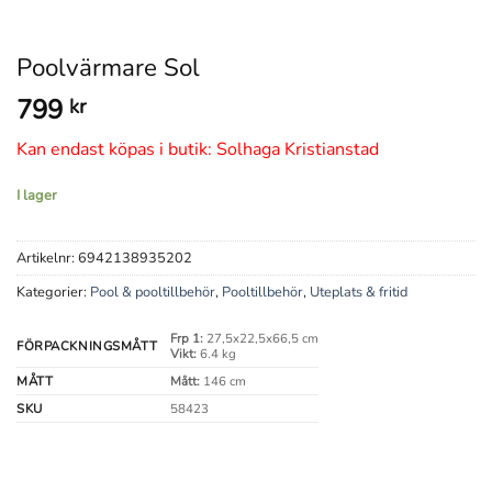
Poolvärmare Sol
799
kr
Kan endast köpas i butik: Solhaga Kristianstad
I lager
Artikelnr:
6942138935202
Kategorier:
Pool & pooltillbehör
,
Pooltillbehör
,
Uteplats & fritid
Frp 1:
27,5x22,5x66,5 cm
FÖRPACKNINGSMÅTT
Vikt:
6.4 kg
MÅTT
Mått:
146 cm
SKU
58423