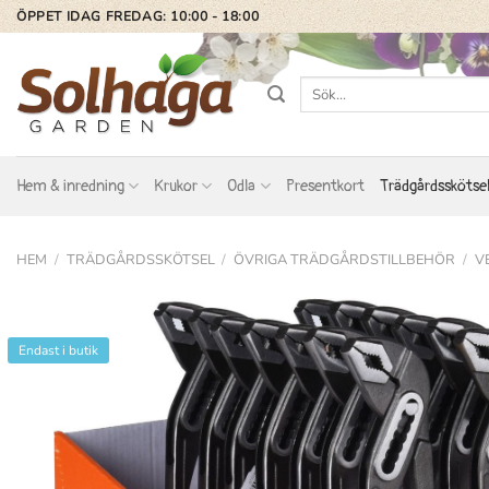
Skip
ÖPPET IDAG FREDAG: 10:00 - 18:00
to
content
Sök
efter:
Hem & inredning
Krukor
Odla
Presentkort
Trädgårdsskötse
HEM
/
TRÄDGÅRDSSKÖTSEL
/
ÖVRIGA TRÄDGÅRDSTILLBEHÖR
/
V
Endast i butik