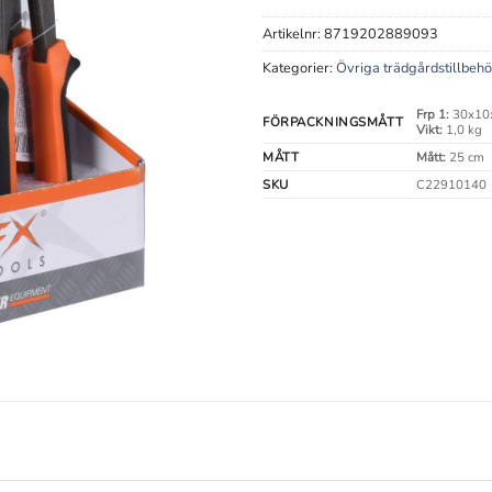
Artikelnr:
8719202889093
Kategorier:
Övriga trädgårdstillbehö
Frp 1:
30x10
FÖRPACKNINGSMÅTT
Vikt:
1,0 kg
MÅTT
Mått:
25 cm
SKU
C22910140