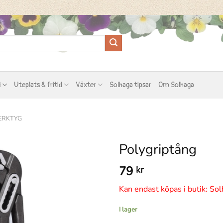
l
Uteplats & fritid
Växter
Solhaga tipsar
Om Solhaga
ERKTYG
Polygriptång
79
kr
Kan endast köpas i butik: Sol
I lager