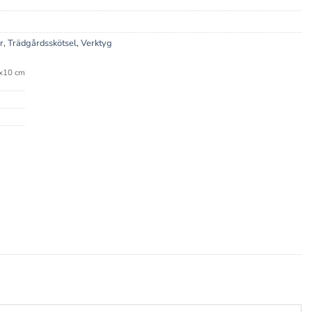
r
,
Trädgårdsskötsel
,
Verktyg
x10 cm