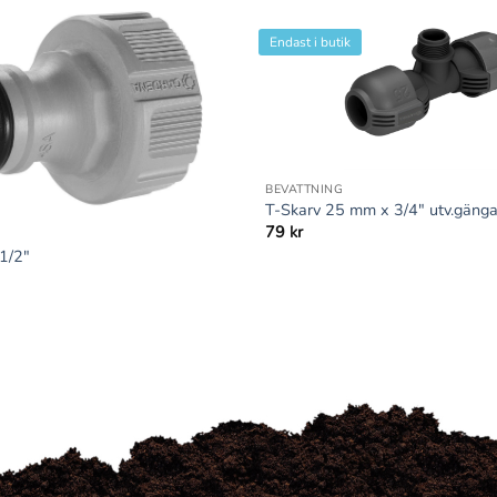
Endast i butik
+
BEVATTNING
T-Skarv 25 mm x 3/4″ utv.gäng
79
kr
1/2″