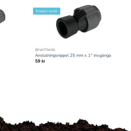
Endast i butik
+
BEVATTNING
a
Anslutningsnippel 25 mm x 1″ inv.gänga
59
kr