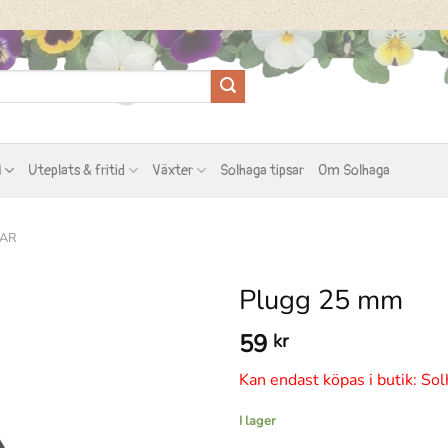
l
Uteplats & fritid
Växter
Solhaga tipsar
Om Solhaga
VAR
Plugg 25 mm
59
kr
Kan endast köpas i butik: Sol
I lager