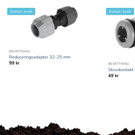
Endast i butik
Endast i butik
+
BEVATTNING
+
Reduceringsadapter 32-25 mm
99
kr
BEVATTNING
Skruvkontakt 
49
kr