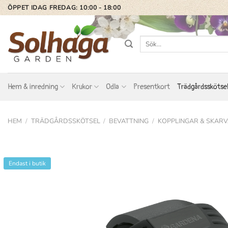
Skip
ÖPPET IDAG FREDAG: 10:00 - 18:00
to
content
Sök
efter:
Hem & inredning
Krukor
Odla
Presentkort
Trädgårdsskötse
HEM
/
TRÄDGÅRDSSKÖTSEL
/
BEVATTNING
/
KOPPLINGAR & SKAR
Endast i butik