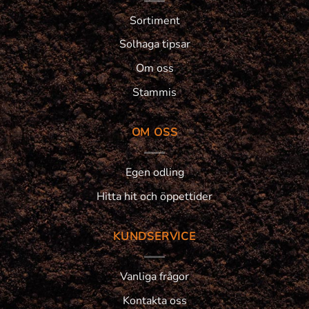
Sortiment
Solhaga tipsar
Om oss
Stammis
OM OSS
Egen odling
Hitta hit och öppettider
KUNDSERVICE
Vanliga frågor
Kontakta oss