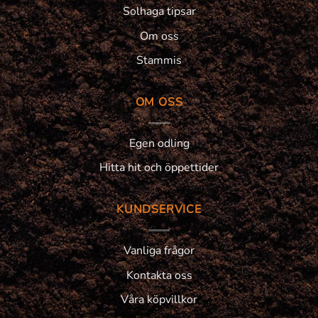
Solhaga tipsar
Om oss
Stammis
OM OSS
Egen odling
Hitta hit och öppettider
KUNDSERVICE
Vanliga frågor
Kontakta oss
Våra köpvillkor