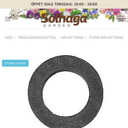
Skip
ÖPPET IDAG TORSDAG: 10:00 - 18:00
to
content
HEM
/
TRÄDGÅRDSSKÖTSEL
/
BEVATTNING
/
ÖVRIG BEVATTNING
Endast i butik