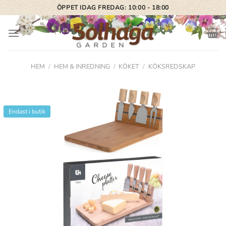
Skip
ÖPPET IDAG FREDAG: 10:00 - 18:00
to
content
HEM
/
HEM & INREDNING
/
KÖKET
/
KÖKSREDSKAP
Endast i butik