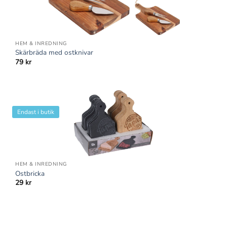
HEM & INREDNING
Skärbräda med ostknivar
79
kr
Endast i butik
HEM & INREDNING
Ostbricka
29
kr