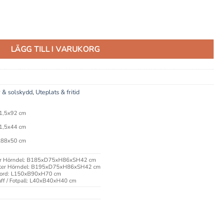
gd
LÄGG TILL I VARUKORG
 & solskydd
,
Uteplats & fritid
1,5x92 cm
1,5x44 cm
x88x50 cm
r Hörndel: B185xD75xH86xSH42 cm
er Hörndel: B195xD75xH86xSH42 cm
ord: L150xB90xH70 cm
uff / Fotpall: L40xB40xH40 cm