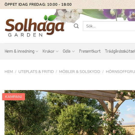
Skip
ÖPPET IDAG FREDAG: 10:00 - 18:00
to
content
Sök
efter:
Hem & inredning
Krukor
Odla
Presentkort
Trädgårdsskötse
HEM
/
UTEPLATS & FRITID
/
MÖBLER & SOLSKYDD
/
HÖRNSOFFGRU
KAMPANJ