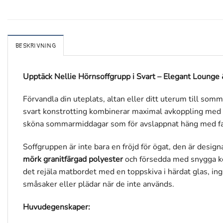
BESKRIVNING
Upptäck Nellie Hörnsoffgrupp i Svart – Elegant Lounge &
Förvandla din uteplats, altan eller ditt uterum till so
svart konstrotting kombinerar maximal avkoppling med pr
sköna sommarmiddagar som för avslappnat häng med fa
Soffgruppen är inte bara en fröjd för ögat, den är desig
mörk granitfärgad polyester
och försedda med snygga ked
det rejäla matbordet med en toppskiva i härdat glas, ingå
småsaker eller plädar när de inte används.
Huvudegenskaper: