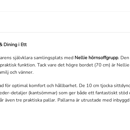
 Dining i Ett
mmarens självklara samlingsplats med
Nellie hörnsoffgrupp
. Den
aktisk funktion. Tack vare det högre bordet (70 cm) är Nellie 
milj och vänner.
nad för optimal komfort och hållbarhet. De 10 cm tjocka sittdyn
er-detaljer (kantsömmar) som ger både ett fantastiskt stöd oc
r även tre praktiska pallar. Pallarna är utrustade med inbyggd 