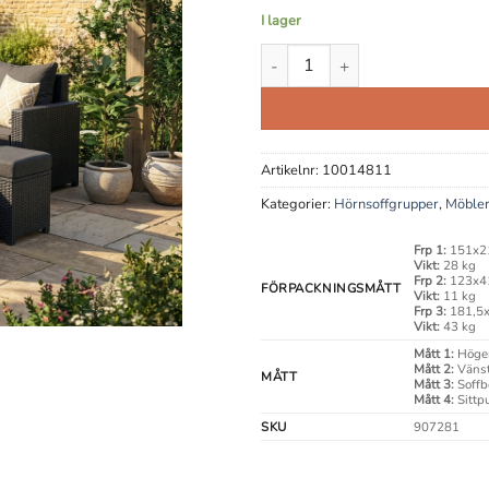
I lager
Nellie Hörnsoffgrupp Svart män
Artikelnr:
10014811
Kategorier:
Hörnsoffgrupper
,
Möbler
Frp 1:
151x2
Vikt:
28 kg
Frp 2:
123x4
FÖRPACKNINGSMÅTT
Vikt:
11 kg
Frp 3:
181,5
Vikt:
43 kg
Mått 1:
Höge
Mått 2:
Vänst
MÅTT
Mått 3:
Soffb
Mått 4:
Sittp
SKU
907281