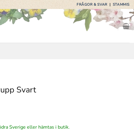
FRÅGOR & SVAR
|
STAMMIS
rupp Svart
ga
arande
et
ödra Sverige eller hämtas i butik.
5 kr.