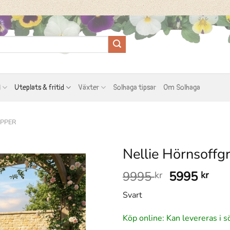
l
Uteplats & fritid
Växter
Solhaga tipsar
Om Solhaga
PPER
Nellie Hörnsoffg
Det
Det
9995
5995
kr
kr
ursprungli
nuv
Svart
priset
pris
var:
är:
Köp online: Kan levereras i s
9995 kr.
599