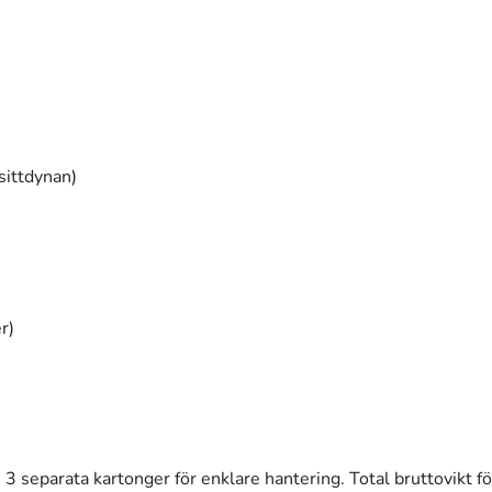
)
sittdynan)
r)
 3 separata kartonger för enklare hantering. Total bruttovikt f